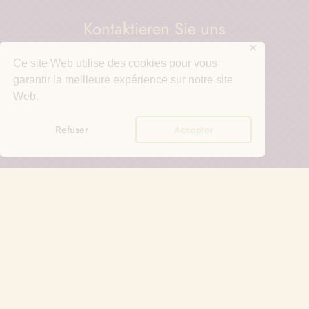
Kontaktieren Sie uns
Telefon: +32 (0)82 69 82 11
✕
Fax: +32 (0)82 69 83 21
Ce site Web utilise des cookies pour vous
garantir la meilleure expérience sur notre site
Web.
Privatleben
Refuser
Accepter
Datenschutzrichtlinie
Cookies
Rund um die Abtei
Das Kollegium Saint-Benoit
Das Besucherzentrum Maredsous
Maredsous Biere
Käse aus Maredsous
Kräuterdestillerie der Abtei Maredsous