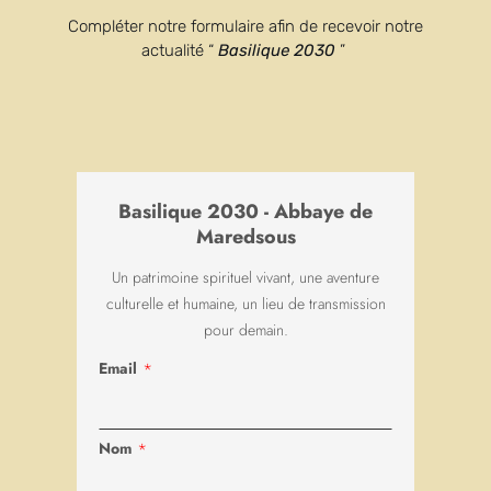
Compléter notre formulaire afin de recevoir notre
DER BESUCH DER ABTEI
actualité “
Basilique 2030
”
Der virtuelle
Rundgang
Basilique 2030 - Abbaye de
Während dieser virtuellen Tour sehen Sie die
Maredsous
schönsten Räume in den Gebäuden von Maredsous.
Un patrimoine spirituel vivant, une aventure
Sie besuchen die
Abteikirche
, den
Kapitelsaal
,
culturelle et humaine, un lieu de transmission
pour demain.
den Kreuzgang, die Gärten.
Email
*
Nom
*