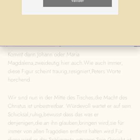
Der nächste ist Peter.Peter,der geheimnisvoll an
Johannes Ohr flüstert und der darauf hält seine
Meinung zu äussern,ohne von den andern gehört zu
werden,oder will er vielleicht trösten.Er ist die
Vorsicht.
Kommt dann Johann oder Maria
Magdalena,zweideutig hier auch.Wie auch immer,
diese Figur scheint traurig,resigniert,Peters Worte
horchend.
Wir sind nun in der Mitte des Tisches,die Macht des
Christus ist unbestreitbar. Würdevoll wartet er auf sein
Schicksal,ruhig,bewusst dass das was er
denjenigen,die an ihn glauben,bringen wird,sie für
immer von allen Tragödien entfernt halten wird.Für
diese wird er das Schlimmste ertragen.Sein Gesicht ist