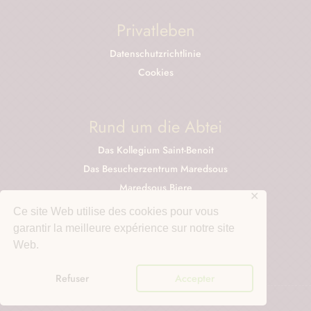
Privatleben
Datenschutzrichtlinie
Cookies
Rund um die Abtei
Das Kollegium Saint-Benoit
Das Besucherzentrum Maredsous
Maredsous Biere
✕
Käse aus Maredsous
Ce site Web utilise des cookies pour vous
Kräuterdestillerie der Abtei Maredsous
garantir la meilleure expérience sur notre site
Der Online-Shop
Web.
Dom Columba Marmion
Refuser
Accepter
Abtei von Maredsous © 2025