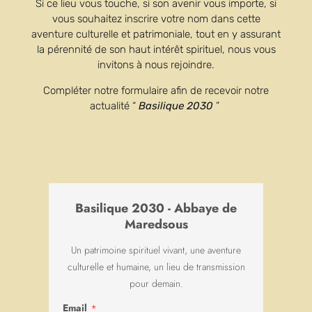
Si ce lieu vous touche, si son avenir vous importe, si
ersten Akt des doppelten Triptychon anzunähern.Akt 1
vous souhaitez inscrire votre nom dans cette
: da haben wir den Gesichtpunkt von Bartholomäus
aventure culturelle et patrimoniale, tout en y assurant
la pérennité de son haut intérêt spirituel, nous vous
oder sollten wir eher sagen,wir sind Bartholomäus,der
invitons à nous rejoindre.
Apostel am linken Ende des Tisches.Er ist die
Vernunft,derjenige der wissen will wer der Verräter
Compléter notre formulaire afin de recevoir notre
actualité “
Basilique 2030
”
ist.Die Perspektive zeigt den gesamten Tisch und die
ersten Gefühle erscheinen.
Das zweite Akt ist das der Angst,Jakob,der
Minderjährige,kennt die Behördenwelt und fürchtet
derer Reaktion,wir sehen schon eine Veränderung in
Basilique 2030 - Abbaye de
Maredsous
den Gesichtern.
Un patrimoine spirituel vivant, une aventure
Andreas stellt die Unschuld dar,er will sofort alle
culturelle et humaine, un lieu de transmission
wissen lassen dass er für nichts verantwortlich ist;seine
pour demain.
Hände,die er auffallend vor sich
Email
*