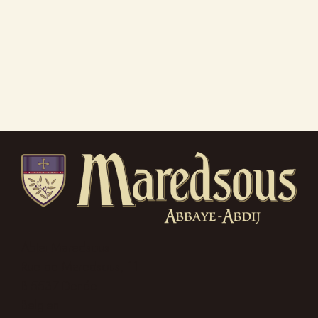
Abtei Maredsous
Rue de Maredsous, 11
B-5537 Denée
Belgien