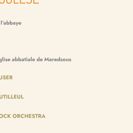
 l’abbaye
église abbatiale de Maredsous
USER
UTILLEUL
ROCK ORCHESTRA