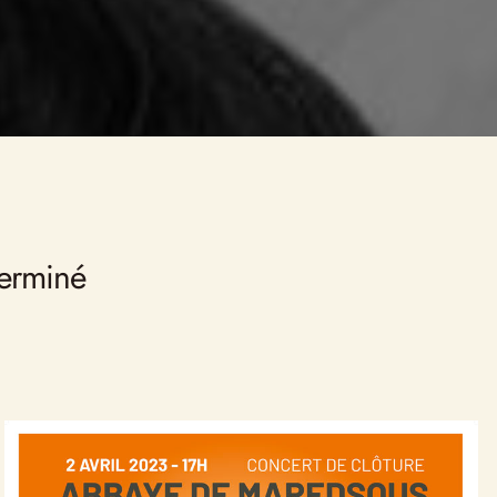
iens Bibliothèque
a réserve précieuse
terminé