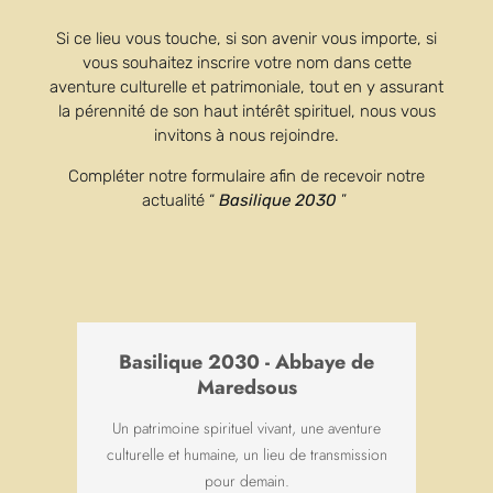
Si ce lieu vous touche, si son avenir vous importe, si
vous souhaitez inscrire votre nom dans cette
Nous contacter par mail à propos d'une
aventure culturelle et patrimoniale, tout en y assurant
demande précise :
la pérennité de son haut intérêt spirituel, nous vous
invitons à nous rejoindre.
Le site Internet
Compléter notre formulaire afin de recevoir notre
actualité “
Basilique 2030
”
La Revue bénédictine
La bibliothèque
Basilique 2030 - Abbaye de
Le Saint-Joseph
Maredsous
Le magasin
Un patrimoine spirituel vivant, une aventure
culturelle et humaine, un lieu de transmission
pour demain.
L’hôtellerie