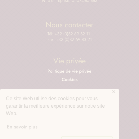
N° d’entreprise: 0407.585.882
Nous contacter
Tél: +32 (0)82 69 82 11
Fax: +32 (0)82 69 83 21
Vie privée
Politique de vie privée
Cookies
✕
Ce site Web utilise des cookies pour vous
Autour de l'abbaye
garantir la meilleure expérience sur notre site
Web.
Le Collège Saint-Benoit
Le Centre d’accueil de Maredsous
En savoir plus
Les bières de Maredsous