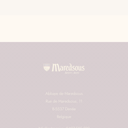
Abbaye de Maredsous
Rue de Maredsous, 11
B-5537 Denée
Belgique