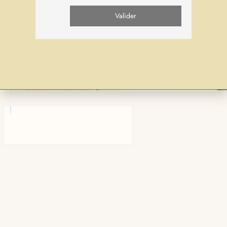
L’oblature séculière
La Postulation du Bienheureux Columba Marmion