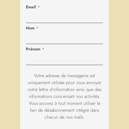
Email
*
Le noviciat
Nom
*
L’animation spirituelle
Pour la
confirmation
et la
profession de foi
et
Prénom
*
préparation au mariage
Le Collège Saint-Benoît
Votre adresse de messagerie est
uniquement utilisée pour vous envoyer
Le service de gestion du personnel
notre lettre d'information ainsi que des
informations concernant nos activités.
Vous pouvez à tout moment utiliser le
Le service comptable
lien de désabonnement intégré dans
chacun de nos mails.
Les services techniques et les Ateliers d’entretien