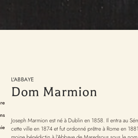
Maredsous
re
L
Historique de l’abbaye
 moine ?
L
Les constructions
Le Jubilé
edsous
Bibliographie
Les évènements du Jubilé
Concert de clôture du Jubilé
L’école des métiers d’art
des 150 ans de l’Abbaye de
nt Benoît
Dom Marmion
Maredsous
Galeries des évènements
L'ABBAYE
monastères,
Dom Marmion
iocèse…)
ire
ons
Joseph Marmion est né à Dublin en 1858. Il entra au Sé
hie
cette ville en 1874 et fut ordonné prêtre à Rome en 1881
moine bénédictin à l’Abbaye de Maredsous sous le nom 