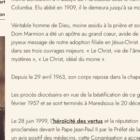
art
Columba. Elu abbé en 1909, il le demeura jusqu’à sa mo
on
Véritable homme de Dieu, moine assidu à la prière et so
Dom Marmion a été un apôtre au grand cœur, avide de 
joyeux message de notre adoption filiale en Jésus-Christ
dans ses trois ouvrages majeurs: « Le Christ, vie de l’âm
mystères », « Le Christ, idéal du moine ».
Depuis le 29 avril 1963, son corps repose dans la chap
Les procès diocésains en vue de la béatification de ce
février 1957 et se sont terminés à Maredsous le 20 dé
Le 28 juin 1999, l
‘héroïcité des vertus
et la réputatio
proclamées devant le Pape Jean-Paul II par le Préfet de
un avis positif des médecins, cette Congrégation a accep