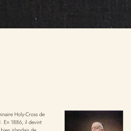
iens Bibliothèque
a réserve précieuse
minaire Holy-Cross de
. En 1886, il devint
bien irlandais de