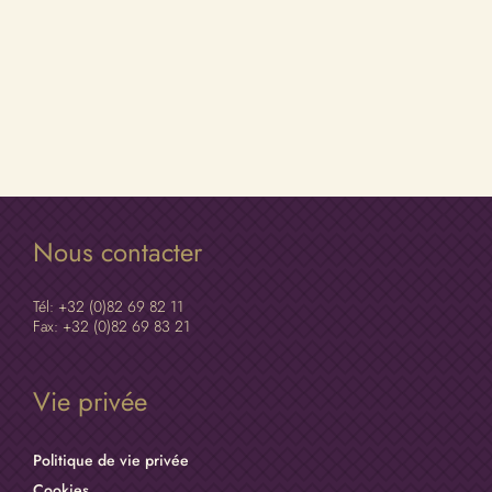
Nous contacter
Tél: +32 (0)82 69 82 11
Fax: +32 (0)82 69 83 21
Vie privée
Politique de vie privée
Cookies