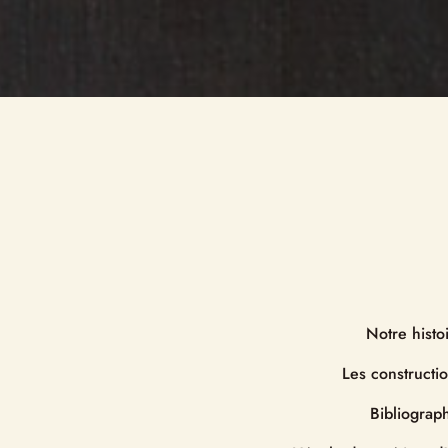
Intentions de priè
Notre histoire
Comment devenir
Jubilé 150 ans
La Lettre de Mar
La Bible
L’oblature
Dom Marmion
Les fraternités Sai
Dom Marmion
Liens ( abbayes, 
congrégations, d
Notre histo
Les constructi
Bibliograp