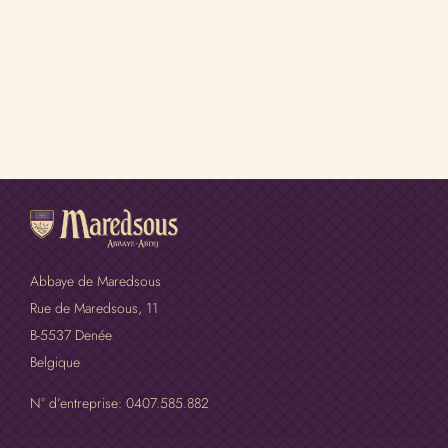
Abbaye de Maredsous
Rue de Maredsous, 11
B-5537 Denée
Belgique
N° d’entreprise: 0407.585.882