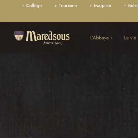
+ Collège
+ Tourisme
+ Magasin
+ Bièr
L’Abbaye
La vie 
Calendrier des célébrations
Saint Benoît
Les nouvelles de l’abbaye
Qu’est-ce qu’un 
Agenda de l’abbaye
La Règle de saint
L’accueil
La communauté
Basilique 2030 – Abbaye de
La journée du mo
Maredsous
La vie de prière
Faire un don