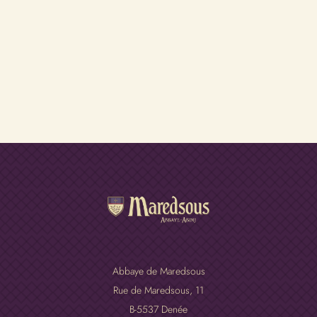
Abbaye de Maredsous
Rue de Maredsous, 11
B-5537 Denée
Belgique
N° d’entreprise: 0407.585.882
Nous contacter
Tél: +32 (0)82 69 82 11
Fax: +32 (0)82 69 83 21