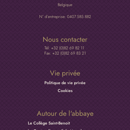
Vie privée
Politique de vie privée
Cookies
Autour de l'abbaye
Le Collège Saint-Benoit
Le Centre d’accueil de Maredsous
Les bières de Maredsous
Les fromages de Maredsous
La Distillerie Herboristerie de Maredsous
Dom Columba Marmion
✕
Le magasin en ligne
Ce site Web utilise des cookies pour vous
garantir la meilleure expérience sur notre site
Abbaye de Maredsous © 2026
Web.