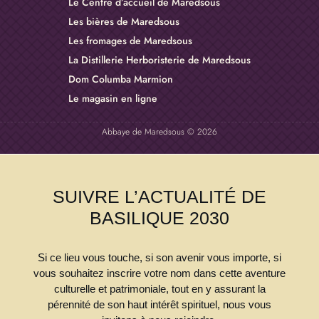
En savoir plus
SUIVRE L’ACTUALITÉ DE
Refuser
Accepter
BASILIQUE 2030
Top
Si ce lieu vous touche, si son avenir vous importe, si
vous souhaitez inscrire votre nom dans cette aventure
culturelle et patrimoniale, tout en y assurant la
pérennité de son haut intérêt spirituel, nous vous
invitons à nous rejoindre.
Compléter notre formulaire afin de recevoir notre
actualité “
Basilique 2030
”
Basilique 2030 - Abbaye de