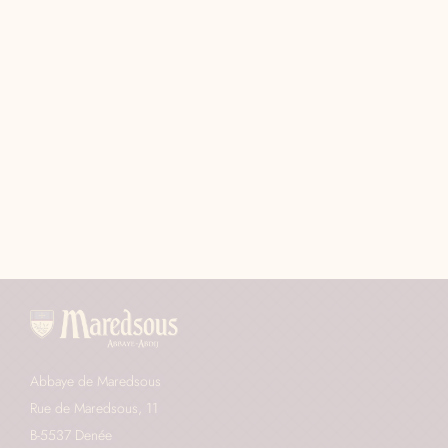
Abbaye de Maredsous
Rue de Maredsous, 11
B-5537 Denée