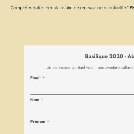
s’établit au Mont-Cassin,
Compléter notre formulaire afin de recevoir notre actualité “
B
Là et pour eux, il rédige 
antérieures, mais marquée
Cette
Règle
qui précise q
est comme un condensé d
Basilique 2030 - A
chercher Dieu y trouvera
prière
(communautaire et 
Un patrimoine spirituel vivant, une aventure culture
communauté fraternelle vé
Email
*
(ce qu’on appelle aussi “di
encore le souci affirmé de
concrètes.
Nom
*
Au neuvième siècle, sa
R
Prénom
*
est souvent appelé le Pat