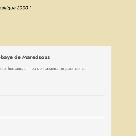
 entre Rome et Naples.
asilique 2030
”
sa
Règle
des moines, inspirée d’autres règles
 fortement de sa personnalité.
uelques normes de conduite à l’intention des moines,
e l’Évangile. Homme ou femme, quiconque veut
bbaye de Maredsous
it un programme de vie équilibré –
personnelle), travail (manuel ou intellectuel),
lle et humaine, un lieu de transmission pour demain.
cue dans l’attention aux autres. Souplesse et modération
scrétion”) font l’originalité de cette
Règle
, comme
 respecter les personnes et de s’adapter aux situations
ègle
s’imposera dans tout l’Occident. C’est pourquoi il
riarche des moines d’Occident.