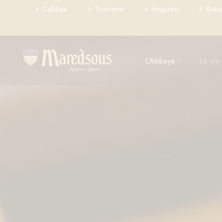
+ Collège
+ Tourisme
+ Magasin
+ Bièr
L’Abbaye
La vie 
Calendrier des célébrations
Saint Benoît
Les nouvelles de l’abbaye
Qu’est-ce qu’un 
Agenda de l’abbaye
La Règle de saint
L’accueil
La communauté
Basilique 2030 – Abbaye de
La journée du mo
Maredsous
La vie de prière
Faire un don