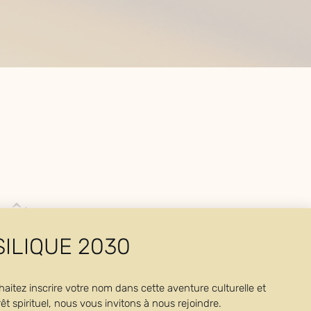
iens Bibliothèque
a réserve précieuse
oît
SILIQUE 2030
Italie au sixième siècle (il meurt vers 560). Homme à la
 pratique de l’Évangile, il mène d’abord la vie solitaire
haitez inscrire votre nom dans cette aventure culturelle et
uite par des disciples, il les organise en communauté et
êt spirituel, nous vous invitons à nous rejoindre.