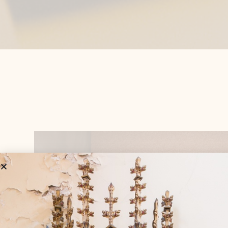
Intentions de priè
Notre histoire
Comment devenir
Jubilé 150 ans
La Lettre de Mar
La Bible
L’oblature
Dom Marmion
Les fraternités Sai
Dom Marmion
Liens ( abbayes, 
congrégations, d