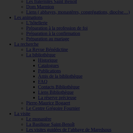
Les fraternités Saint Benoît
Dom Marmion
Liens ( abbayes, monastères, congrégations, diocèse…)
Les animations
L’hôtellerie
Préparation à la profession de foi
Préparation à la confirmation
Préparation au mariage
La recherche
La Revue Bénédictine
La bibliothèque
Historique
Catalogues
Publications
Amis de la bibliothèque
FAQ
Contacts Bibliothèque
Liens Bibliothèque
La réserve précieuse
Pierre-Maurice Bogaert
Le Centre Grégoire Fournier
La visite
Le monastère
La Basilique Saint-Benoît
Les visites guidées de l’abbaye de Maredsous