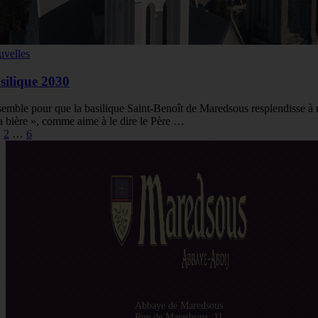
velles
silique 2030
emble pour que la basilique Saint-Benoît de Maredsous resplendisse à
la bière », comme aime à le dire le Père …
Posts
1
2
…
6
navigation
Abbaye de Maredsous
Rue de Maredsous, 11