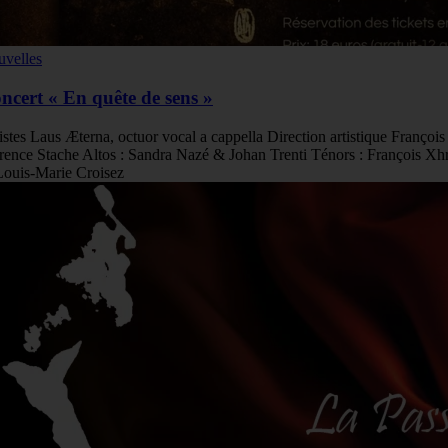
velles
ncert « En quête de sens »
istes Laus Æterna, octuor vocal a cappella Direction artistique Franço
rence Stache Altos : Sandra Nazé & Johan Trenti Ténors : François 
ouis-Marie Croisez