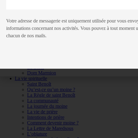
Notre histoire
Historique de l’abbaye
Les constructions
Bibliographie
Votre adresse de messagerie est uniquement utilisée pour vous envoye
L’école des métiers d’art
informations concernant nos activités. Vous pouvez à tout moment ut
Dom Marmion
Jubilé 150 ans
chacun de nos mails.
Le Jubilé
Les évènements du Jubilé
Concert de clôture du Jubilé des 150 ans de
l’Abbaye de Maredsous
Galeries des évènements
La Bible
Dom Marmion
La vie spirituelle
Saint Benoît
Qu’est-ce qu’un moine ?
La Règle de saint Benoît
La communauté
La journée du moine
La vie de prière
Intentions de prière
Comment devenir moine ?
La Lettre de Maredsous
L’oblature