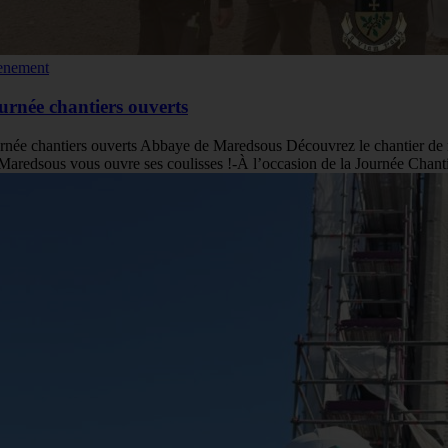
enement
urnée chantiers ouverts
rnée chantiers ouverts Abbaye de Maredsous Découvrez le chantier de r
Maredsous vous ouvre ses coulisses !-À l’occasion de la Journée Chan