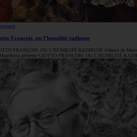
enement
otto François, ou l’humilité radieuse
OTTO FRANÇOIS, OU L’HUMILITÉ RADIEUSE Abbaye de Mareds
 Maredsous présente GIOTTO FRANÇOIS, OU L’HUMILITÉ RADIEU