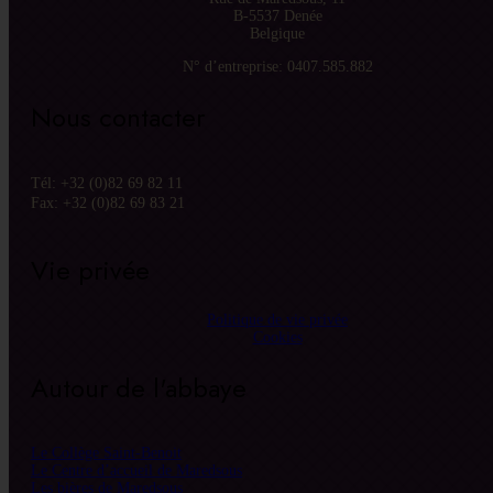
B-5537 Denée
Belgique
N° d’entreprise: 0407.585.882
Nous contacter
Tél: +32 (0)82 69 82 11
Fax: +32 (0)82 69 83 21
Vie privée
Politique de vie privée
Cookies
Autour de l'abbaye
Le Collège Saint-Benoit
Le Centre d’accueil de Maredsous
Les bières de Maredsous