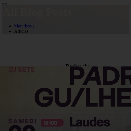
All Blog Posts
Maredsous
Articles
Recherche
Evenement
Non classifié(e)
Nouvelles
Texte à emporter