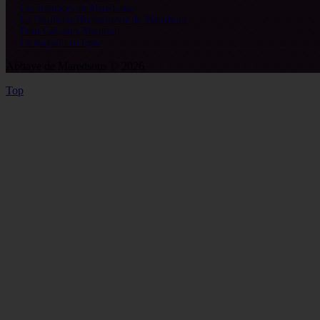
Les fromages de Maredsous
La Distillerie Herboristerie de Maredsous
Dom Columba Marmion
Le magasin en ligne
Abbaye de Maredsous © 2026
Top