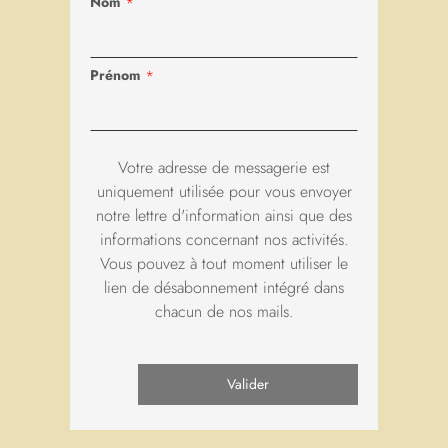
Nom
*
Prénom
*
Les JMJ à Maredsous
En octobre prochain, l’abbaye de Maredsous vibrera aux
Votre adresse de messagerie est
rythmes d’un tout nouveau festival : le JMJ Belgium Durant le
uniquement utilisée pour vous envoyer
weekend des 22 et 23 octobre 2022, tous les jeunes de …
notre lettre d'information ainsi que des
informations concernant nos activités.
Vous pouvez à tout moment utiliser le
lien de désabonnement intégré dans
chacun de nos mails.