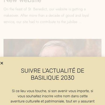
On the feast of St. Benedict, our website is getting a
makeover. After more than a decade of good and loyal
service, our site had to contribute to the jubilee …
SUIVRE L’ACTUALITÉ DE
BASILIQUE 2030
Si ce lieu vous touche, si son avenir vous importe, si
vous souhaitez inscrire votre nom dans cette
aventure culturelle et patrimoniale, tout en y assurant