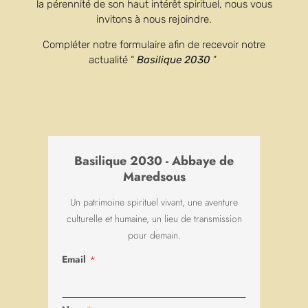
la pérennité de son haut intérêt spirituel, nous vous
Anticipatory Feast of Saint
invitons à nous rejoindre.
Benedict
Compléter notre formulaire afin de recevoir notre
actualité “
Basilique 2030
”
On this 10th of July 2022, one day early, our abbey – and
Europe – celebrates its patron saint, Saint Benedict. The 10am
Eucharist will be presided over by His …
Basilique 2030 - Abbaye de
Maredsous
Un patrimoine spirituel vivant, une aventure
culturelle et humaine, un lieu de transmission
pour demain.
Email
*