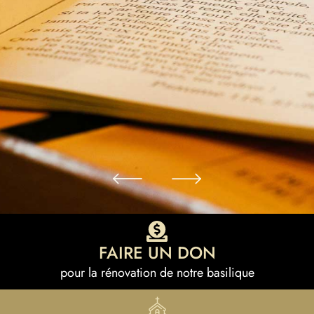
Faire un don
Parrainez une ardoise pour la basilique
FAIRE UN DON
pour la rénovation de notre basilique