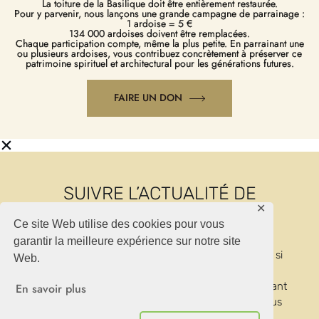
La toiture de la Basilique doit être entièrement restaurée.
Pour y parvenir, nous lançons une grande campagne de parrainage :
1 ardoise = 5 €
134 000 ardoises doivent être remplacées.
Chaque participation compte, même la plus petite. En parrainant une
ou plusieurs ardoises, vous contribuez concrètement à préserver ce
patrimoine spirituel et architectural pour les générations futures.
FAIRE UN DON
✕
Ce site Web utilise des cookies pour vous
SUIVRE L’ACTUALITÉ DE
garantir la meilleure expérience sur notre site
BASILIQUE 2030
Web.
En savoir plus
Si ce lieu vous touche, si son avenir vous importe, si
vous souhaitez inscrire votre nom dans cette
Refuser
Accepter
aventure culturelle et patrimoniale, tout en y assurant
la pérennité de son haut intérêt spirituel, nous vous
invitons à nous rejoindre.