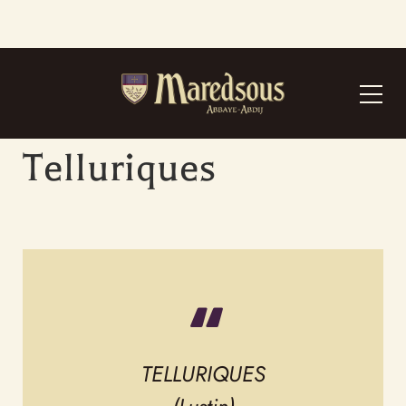
“Radicelle” – Extrait de “Ambres”
Extrait de “Issues”
LES ARTS
Telluriques
TELLURIQUES
(Lustin)