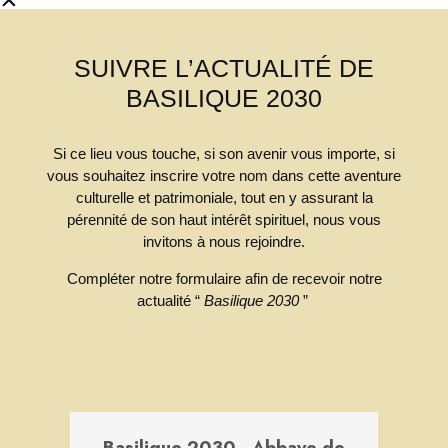
✕
SUIVRE L’ACTUALITÉ DE
Ce site Web utilise des cookies pour vous
BASILIQUE 2030
garantir la meilleure expérience sur notre site
Web.
Si ce lieu vous touche, si son avenir vous importe, si
En savoir plus
vous souhaitez inscrire votre nom dans cette aventure
culturelle et patrimoniale, tout en y assurant la
pérennité de son haut intérêt spirituel, nous vous
Refuser
Accepter
Top
invitons à nous rejoindre.
Compléter notre formulaire afin de recevoir notre
actualité “
Basilique 2030
”
Basilique 2030 - Abbaye de