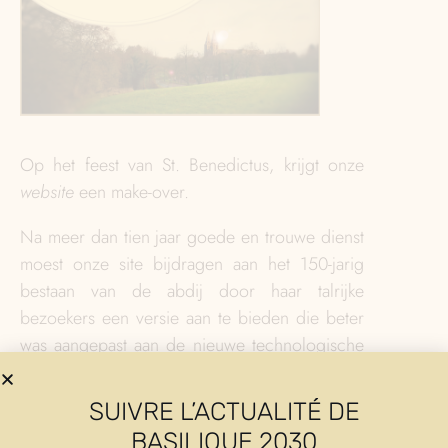
Op het feest van St. Benedictus, krijgt onze
website
een make-over.
Na meer dan tien jaar goede en trouwe dienst
moest onze site bijdragen aan het 150-jarig
bestaan van de abdij door haar talrijke
bezoekers een versie aan te bieden die beter
was aangepast aan de nieuwe technologische
middelen en praktijken.
SUIVRE L’ACTUALITÉ DE
Hoewel de meeste feitelijke informatie van de
BASILIQUE 2030
vorige site behouden is gebleven, heeft deze