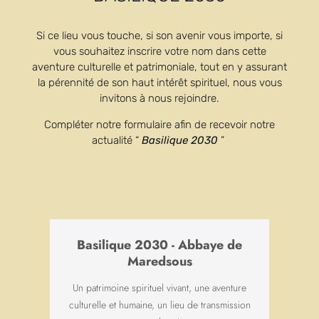
site een nieuwe algemene presentatie in
harmonie met de andere sectoren van de
Si ce lieu vous touche, si son avenir vous importe, si
vous souhaitez inscrire votre nom dans cette
abdij,
het Onthaalcentrum Saint-Joseph
en
aventure culturelle et patrimoniale, tout en y assurant
het Collège Saint-Benoît.
la pérennité de son haut intérêt spirituel, nous vous
invitons à nous rejoindre.
Ongetwijfeld staan er nog tikfouten in het
transcript, en wij zouden dankbaar zijn voor
Compléter notre formulaire afin de recevoir notre
actualité “
Basilique 2030
”
suggesties of opmerkingen aan het adres van
onze
webmaster
.
NIEUWS
Basilique 2030 - Abbaye de
Maredsous
Un patrimoine spirituel vivant, une aventure
culturelle et humaine, un lieu de transmission