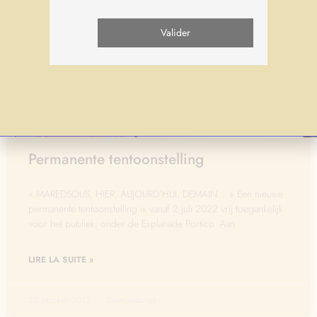
Permanente tentoonstelling
« MAREDSOUS, HIER, AUJOURD’HUI, DEMAIN… » Een nieuwe
permanente tentoonstelling is vanaf 2 juli 2022 vrij toegankelijk
voor het publiek, onder de Esplanade Portico. Aan
LIRE LA SUITE »
20 oktober 2022
Geen reacties