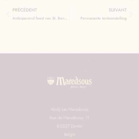
PRÉCÉDENT
SUIVANT
Anticiperend feest van St. Benedictus
Permanente tentoonstelling
Abdij van Maredsous
Rue de Maredsous, 11
B-5537 Denée
België