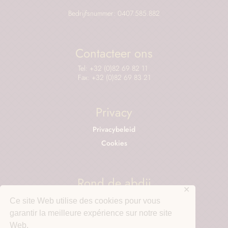
Bedrijfsnummer: 0407.585.882
Contacteer ons
Tel: +32 (0)82 69 82 11
Fax: +32 (0)82 69 83 21
Privacy
Privacybeleid
Cookies
Rond de abdij
✕
Saint-Benoit College
Ce site Web utilise des cookies pour vous
Het Maredsous onthaalcentrum
garantir la meilleure expérience sur notre site
Web.
De bieren van Maredsous