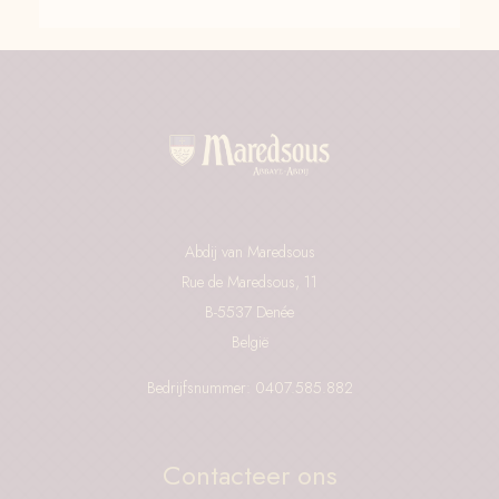
Abdij van Maredsous
Rue de Maredsous, 11
B-5537 Denée
België
Bedrijfsnummer: 0407.585.882
Contacteer ons