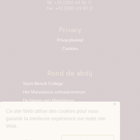
Tel: +32 (0)82 69 82 11
Fax: +32 (0)82 69 83 21
Privacy
Privacybeleid
Cookies
Rond de abdij
Saint-Benoit College
Het Maredsous onthaalcentrum
De bieren van Maredsous
✕
De kazen van Maredsous
Ce site Web utilise des cookies pour vous
De Distilleerderij Kruidenstokerij van Maredsous
garantir la meilleure expérience sur notre site
De online winkel
Web.
Dom Columba Marmion