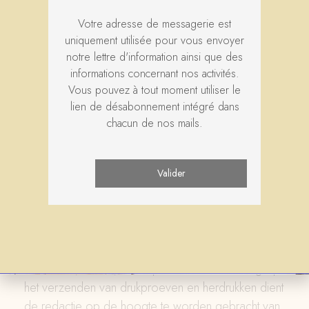
gebruikt om het artikel op la Revue Bénédictine-
Votre adresse de messagerie est
website en online te vinden.
uniquement utilisée pour vous envoyer
notre lettre d'information ainsi que des
Daarnaast wordt auteurs, met het oog op
informations concernant nos activités.
gedetailleerde online bronvermelding, verzocht
Vous pouvez à tout moment utiliser le
een bibliografie te verstrekken van de in het artikel
lien de désabonnement intégré dans
chacun de nos mails.
geciteerde werken, waarbij onderscheid wordt
gemaakt tussen:
Manuscripten en archieven;
Gedrukte bronnen;
Werken.
De auteur vermeldt duidelijk zijn achternaam,
voornaam, functie, beroepsadres. Met het oog op
het verzenden van drukproeven en herdrukken dient
de redactie op de hoogte te worden gebracht van