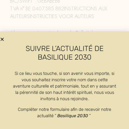
BIC/SWIFT : GEBABEBB
TVA n° BE 0407.585.882INSTRUCTIONS AUX
AUTEURSINSTRUCTIES VOOR AUTEURS
Abonnement papier (avec le Bulletin)
Print only (with the Bulletin)
SUIVRE L’ACTUALITÉ DE
REVUE BÉNÉDICTINE
Abbaye de Maredsous
BASILIQUE 2030
B – 5537 Denée (Belgium)
Tél. : +32 82 698 277
Si ce lieu vous touche, si son avenir vous importe, si
New email address : revue.bene@maredsous.com
vous souhaitez inscrire votre nom dans cette
aventure culturelle et patrimoniale, tout en y assurant
la pérennité de son haut intérêt spirituel, nous vous
New International Bank Account Number :
invitons à nous rejoindre.
BNP Paribas Fortis
Compléter notre formulaire afin de recevoir notre
IBAN : BE12 2500 0634 4592
actualité “
Basilique 2030
”
BIC/SWIFT : GEBABEBB
TVA n° BE 0407.585.882